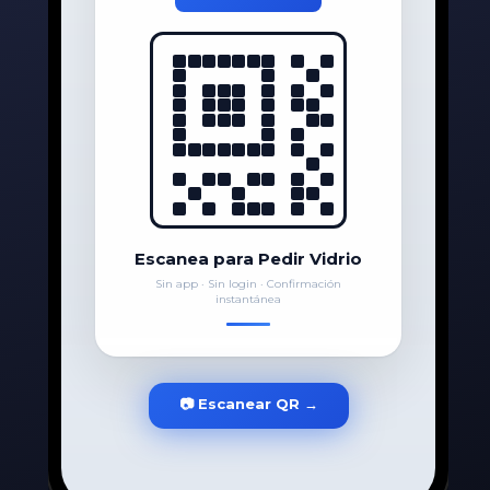
Escanea para Pedir Vidrio
Sin app · Sin login · Confirmación
instantánea
📷 Escanear QR →