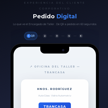
EXPERIENCIA DEL CLIENTE
CORPORATIVO
Pedido
Digital
Lo que ve el Encargado de Taller · De QR a pedido en 60 segundos
QR
1
2
3
4
5
📍 OFICINA DEL TALLER —
TRANCASA
HNOS. RODRÍGUEZ
Auto Glass · Vidrio Automotriz
TRANCASA